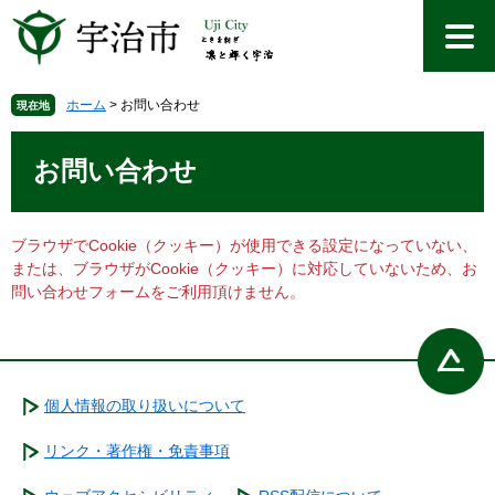
ペ
メ
ー
ニ
ジ
ュ
の
ー
先
を
ホーム
>
お問い合わせ
現在地
頭
飛
本
で
ば
文
お問い合わせ
す
し
。
て
本
文
ブラウザでCookie（クッキー）が使用できる設定になっていない、
へ
または、ブラウザがCookie（クッキー）に対応していないため、お
問い合わせフォームをご利用頂けません。
個人情報の取り扱いについて
リンク・著作権・免責事項