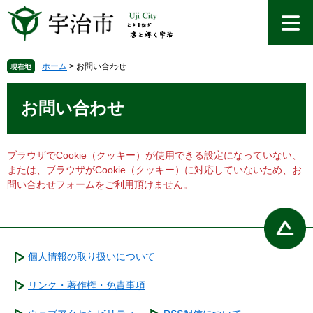
ペ
メ
ー
ニ
ジ
ュ
の
ー
先
を
ホーム
>
お問い合わせ
現在地
頭
飛
本
で
ば
文
お問い合わせ
す
し
。
て
本
文
ブラウザでCookie（クッキー）が使用できる設定になっていない、
へ
または、ブラウザがCookie（クッキー）に対応していないため、お
問い合わせフォームをご利用頂けません。
個人情報の取り扱いについて
リンク・著作権・免責事項