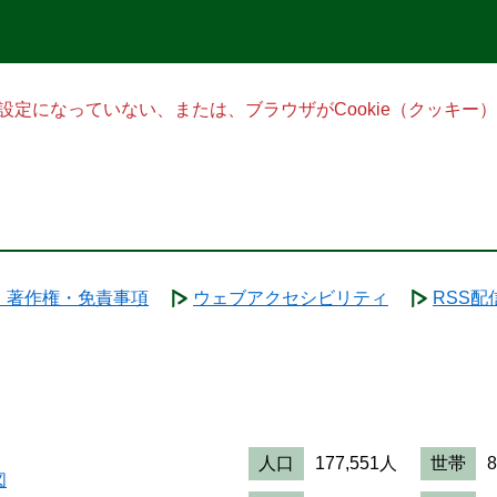
る設定になっていない、または、ブラウザがCookie（クッキ
・著作権・免責事項
ウェブアクセシビリティ
RSS配
人口
177,551人
世帯
図