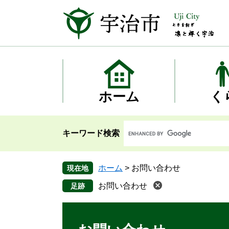
ペ
メ
ー
ニ
ジ
ュ
の
ー
先
を
頭
飛
で
ば
す
し
ホーム
く
。
て
本
文
キーワード検索
へ
ホーム
>
お問い合わせ
現在地
お問い合わせ
本
文