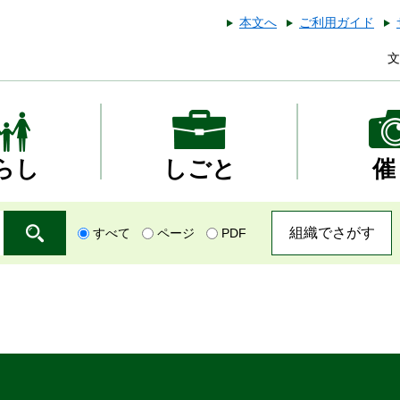
本文へ
ご利用ガイド
文
らし
しごと
催
組織でさがす
すべて
ページ
PDF