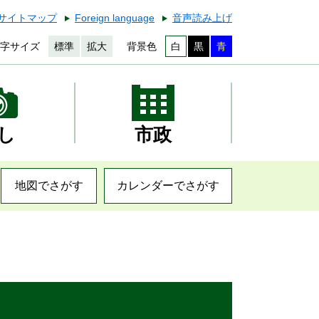
サイトマップ
Foreign language
音声読み上げ
字サイズ
標準
拡大
背景色
白
黒
青
し
市政
地図でさがす
カレンダーでさがす