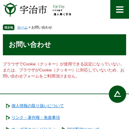
ペ
メ
ー
ニ
ジ
ュ
の
ー
先
を
ホーム
>
お問い合わせ
現在地
頭
飛
本
で
ば
文
お問い合わせ
す
し
。
て
本
文
ブラウザでCookie（クッキー）が使用できる設定になっていない、
へ
または、ブラウザがCookie（クッキー）に対応していないため、お
問い合わせフォームをご利用頂けません。
個人情報の取り扱いについて
リンク・著作権・免責事項