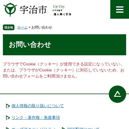
ペ
メ
ー
ニ
ジ
ュ
の
ー
先
を
ホーム
>
お問い合わせ
現在地
頭
飛
本
で
ば
文
お問い合わせ
す
し
。
て
本
文
ブラウザでCookie（クッキー）が使用できる設定になっていない、
へ
または、ブラウザがCookie（クッキー）に対応していないため、お
問い合わせフォームをご利用頂けません。
個人情報の取り扱いについて
リンク・著作権・免責事項