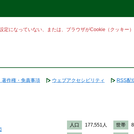
る設定になっていない、または、ブラウザがCookie（クッキ
・著作権・免責事項
ウェブアクセシビリティ
RSS配
人口
177,551人
世帯
図