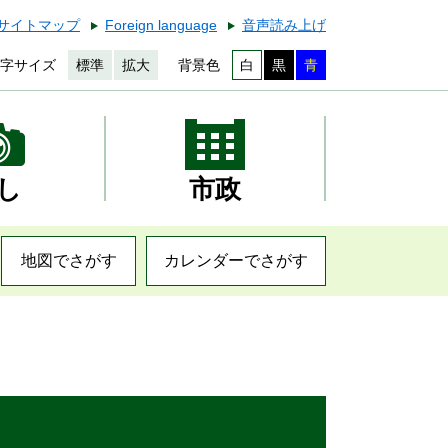
サイトマップ
Foreign language
音声読み上げ
字サイズ
標準
拡大
背景色
白
黒
青
し
市政
地図でさがす
カレンダーでさがす