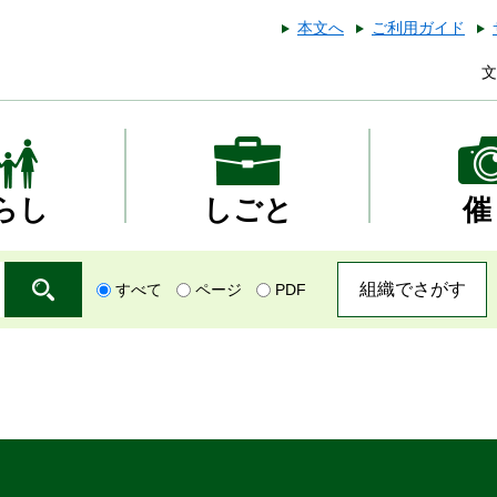
本文へ
ご利用ガイド
文
らし
しごと
催
組織でさがす
すべて
ページ
PDF