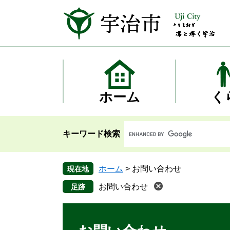
ペ
メ
ー
ニ
ジ
ュ
の
ー
先
を
頭
飛
で
ば
す
し
ホーム
く
。
て
本
文
キーワード検索
へ
ホーム
>
お問い合わせ
現在地
お問い合わせ
本
文