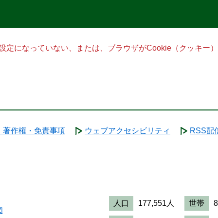
る設定になっていない、または、ブラウザがCookie（クッキ
・著作権・免責事項
ウェブアクセシビリティ
RSS配
人口
177,551人
世帯
図