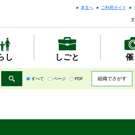
本文へ
ご利用ガイド
文
らし
しごと
催
組織でさがす
すべて
ページ
PDF