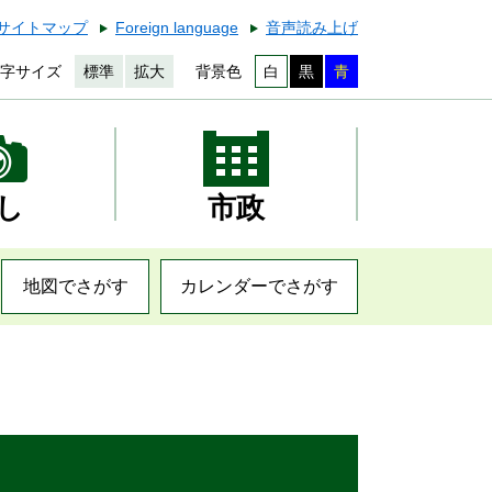
サイトマップ
Foreign language
音声読み上げ
字サイズ
標準
拡大
背景色
白
黒
青
し
市政
地図でさがす
カレンダーでさがす