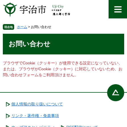
ペ
メ
ー
ニ
ジ
ュ
の
ー
先
を
ホーム
>
お問い合わせ
現在地
頭
飛
本
で
ば
文
お問い合わせ
す
し
。
て
本
文
ブラウザでCookie（クッキー）が使用できる設定になっていない、
へ
または、ブラウザがCookie（クッキー）に対応していないため、お
問い合わせフォームをご利用頂けません。
個人情報の取り扱いについて
リンク・著作権・免責事項