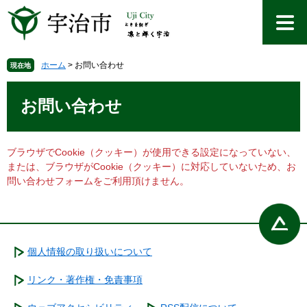
ペ
メ
ー
ニ
ジ
ュ
の
ー
先
を
ホーム
>
お問い合わせ
現在地
頭
飛
本
で
ば
文
お問い合わせ
す
し
。
て
本
文
ブラウザでCookie（クッキー）が使用できる設定になっていない、
へ
または、ブラウザがCookie（クッキー）に対応していないため、お
問い合わせフォームをご利用頂けません。
個人情報の取り扱いについて
リンク・著作権・免責事項