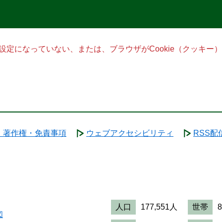
る設定になっていない、または、ブラウザがCookie（クッキ
・著作権・免責事項
ウェブアクセシビリティ
RSS配
人口
177,551人
世帯
図