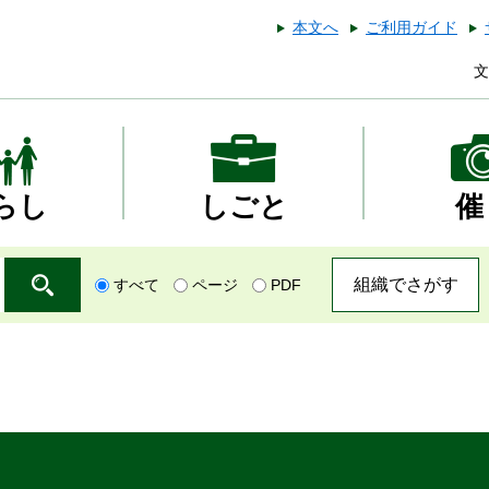
本文へ
ご利用ガイド
文
らし
しごと
催
組織でさがす
すべて
ページ
PDF