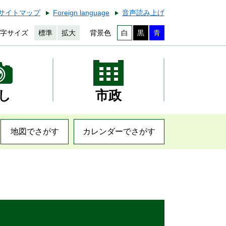
サイトマップ
Foreign language
音声読み上げ
字サイズ
標準
拡大
背景色
白
黒
青
し
市政
地図でさがす
カレンダーでさがす