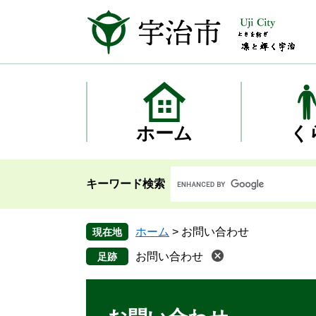
ペ
メ
ー
ニ
ジ
ュ
の
ー
先
を
頭
飛
で
ば
す
し
ホーム
く
。
て
本
文
キーワード検索
へ
ホーム
>
お問い合わせ
現在地
お問い合わせ
本
文