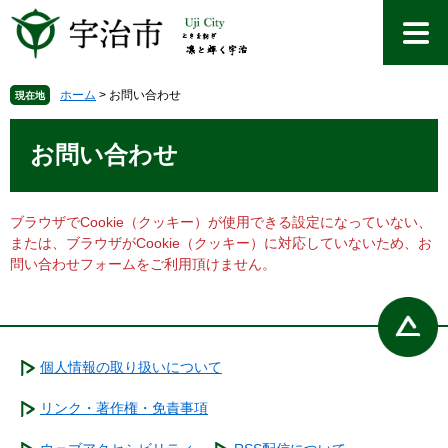
ペ
メ
ー
ニ
ジ
ュ
の
ー
先
を
ホーム
>
お問い合わせ
現在地
頭
飛
本
で
ば
文
お問い合わせ
す
し
。
て
本
文
ブラウザでCookie（クッキー）が使用できる設定になっていない、
へ
または、ブラウザがCookie（クッキー）に対応していないため、お
問い合わせフォームをご利用頂けません。
個人情報の取り扱いについて
リンク・著作権・免責事項