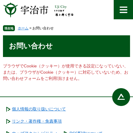
ペ
メ
ー
ニ
ジ
ュ
の
ー
先
を
ホーム
>
お問い合わせ
現在地
頭
飛
本
で
ば
文
お問い合わせ
す
し
。
て
本
文
ブラウザでCookie（クッキー）が使用できる設定になっていない、
へ
または、ブラウザがCookie（クッキー）に対応していないため、お
問い合わせフォームをご利用頂けません。
個人情報の取り扱いについて
リンク・著作権・免責事項