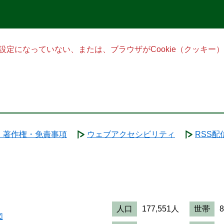
る設定になっていない、または、ブラウザがCookie（クッキ
・著作権・免責事項
ウェブアクセシビリティ
RSS配
人口
177,551人
世帯
図