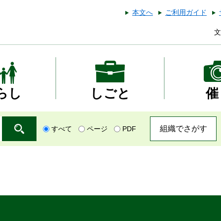
本文へ
ご利用ガイド
文
らし
しごと
催
組織でさがす
すべて
ページ
PDF