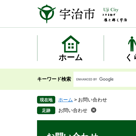
ペ
メ
ー
ニ
ジ
ュ
の
ー
先
を
頭
飛
で
ば
す
し
ホーム
く
。
て
本
文
キーワード検索
へ
ホーム
>
お問い合わせ
現在地
お問い合わせ
本
文