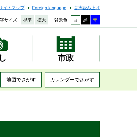
サイトマップ
Foreign language
音声読み上げ
字サイズ
標準
拡大
背景色
白
黒
青
し
市政
地図でさがす
カレンダーでさがす