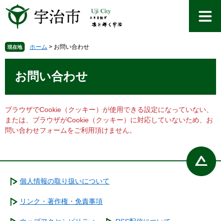
ペ
メ
ー
ニ
ジ
ュ
の
ー
先
を
ホーム
>
お問い合わせ
現在地
頭
飛
本
で
ば
文
お問い合わせ
す
し
。
て
本
文
ブラウザでCookie（クッキー）が使用できる設定になっていない、
へ
または、ブラウザがCookie（クッキー）に対応していないため、お
問い合わせフォームをご利用頂けません。
個人情報の取り扱いについて
リンク・著作権・免責事項