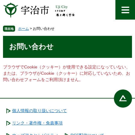
ペ
メ
ー
ニ
ジ
ュ
の
ー
先
を
ホーム
>
お問い合わせ
現在地
頭
飛
本
で
ば
文
お問い合わせ
す
し
。
て
本
文
ブラウザでCookie（クッキー）が使用できる設定になっていない、
へ
または、ブラウザがCookie（クッキー）に対応していないため、お
問い合わせフォームをご利用頂けません。
個人情報の取り扱いについて
リンク・著作権・免責事項