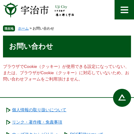
ペ
メ
ー
ニ
ジ
ュ
の
ー
先
を
ホーム
>
お問い合わせ
現在地
頭
飛
本
で
ば
文
お問い合わせ
す
し
。
て
本
文
ブラウザでCookie（クッキー）が使用できる設定になっていない、
へ
または、ブラウザがCookie（クッキー）に対応していないため、お
問い合わせフォームをご利用頂けません。
個人情報の取り扱いについて
リンク・著作権・免責事項