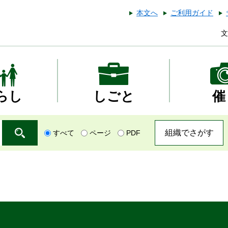
本文へ
ご利用ガイド
文
らし
しごと
催
組織でさがす
すべて
ページ
PDF