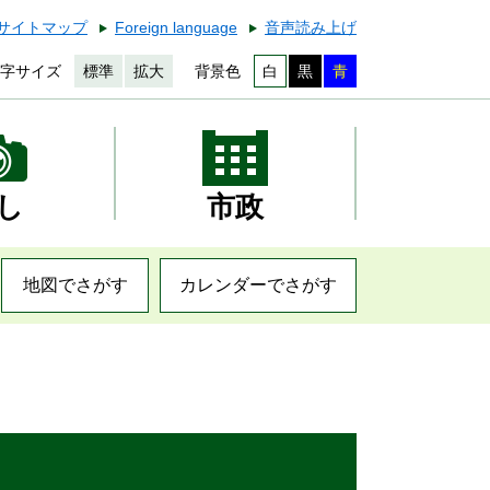
サイトマップ
Foreign language
音声読み上げ
字サイズ
標準
拡大
背景色
白
黒
青
し
市政
地図でさがす
カレンダーでさがす