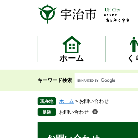
ペ
メ
ー
ニ
ジ
ュ
の
ー
先
を
頭
飛
で
ば
す
し
ホーム
く
。
て
本
文
キーワード検索
へ
ホーム
>
お問い合わせ
現在地
お問い合わせ
本
文