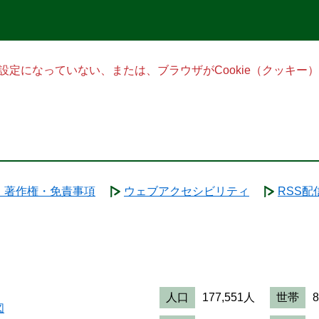
る設定になっていない、または、ブラウザがCookie（クッキ
・著作権・免責事項
ウェブアクセシビリティ
RSS配
人口
177,551人
世帯
図