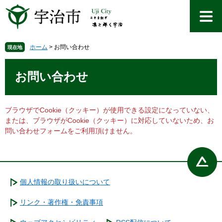
ペ
メ
ー
ニ
ジ
ュ
の
ー
先
を
ホーム
>
お問い合わせ
現在地
頭
飛
本
で
ば
文
お問い合わせ
す
し
。
て
本
文
ブラウザでCookie（クッキー）が使用できる設定になっていない、
へ
または、ブラウザがCookie（クッキー）に対応していないため、お
問い合わせフォームをご利用頂けません。
個人情報の取り扱いについて
リンク・著作権・免責事項