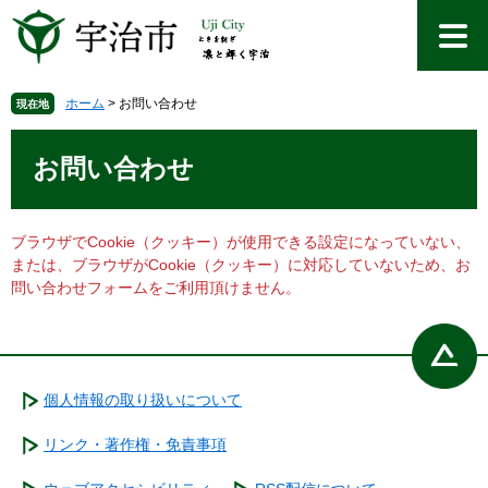
ペ
メ
ー
ニ
ジ
ュ
の
ー
先
を
ホーム
>
お問い合わせ
現在地
頭
飛
本
で
ば
文
お問い合わせ
す
し
。
て
本
文
ブラウザでCookie（クッキー）が使用できる設定になっていない、
へ
または、ブラウザがCookie（クッキー）に対応していないため、お
問い合わせフォームをご利用頂けません。
個人情報の取り扱いについて
リンク・著作権・免責事項