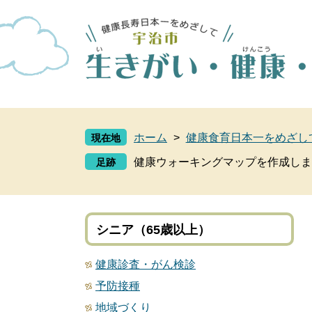
ペ
メ
ー
ニ
ジ
ュ
の
ー
先
を
頭
飛
で
ば
す
し
ホーム
>
健康食育日本一をめざし
現在地
。
て
本
健康ウォーキングマップを作成しま
文
へ
シニア（65歳以上）
健康診査・がん検診
予防接種
地域づくり