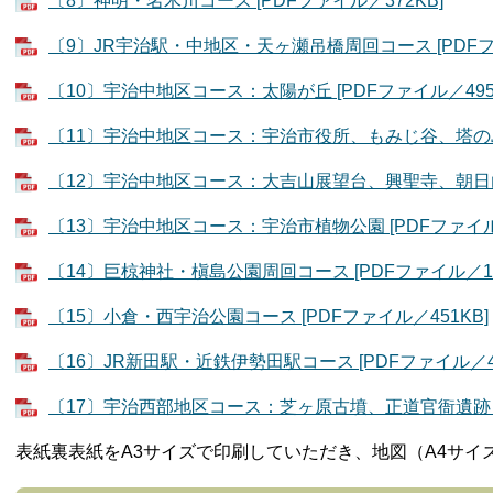
〔8〕神明・名木川コース [PDFファイル／372KB]
〔9〕JR宇治駅・中地区・天ヶ瀬吊橋周回コース [PDFファ
〔10〕宇治中地区コース：太陽が丘 [PDFファイル／495
〔11〕宇治中地区コース：宇治市役所、もみじ谷、塔の島、
〔12〕宇治中地区コース：大吉山展望台、興聖寺、朝日山観音
〔13〕宇治中地区コース：宇治市植物公園 [PDFファイル／
〔14〕巨椋神社・槇島公園周回コース [PDFファイル／16
〔15〕小倉・西宇治公園コース [PDFファイル／451KB]
〔16〕JR新田駅・近鉄伊勢田駅コース [PDFファイル／42
〔17〕宇治西部地区コース：芝ヶ原古墳、正道官衙遺跡 [P
表紙裏表紙をA3サイズで印刷していただき、地図（A4サイ