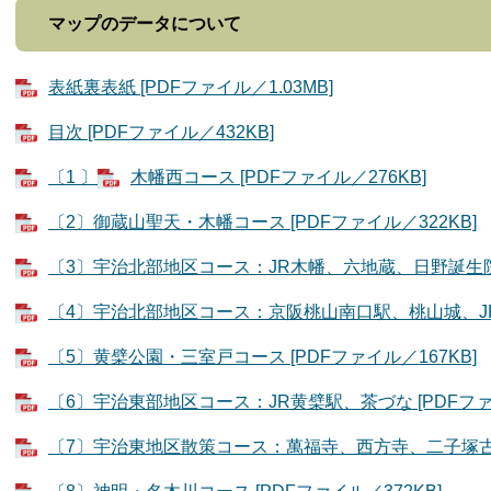
マップのデータについて
表紙裏表紙 [PDFファイル／1.03MB]
目次 [PDFファイル／432KB]
〔1 〕
木幡西コース [PDFファイル／276KB]
〔2〕御蔵山聖天・木幡コース [PDFファイル／322KB]
〔3〕宇治北部地区コース：JR木幡、六地蔵、日野誕生院 [
〔4〕宇治北部地区コース：京阪桃山南口駅、桃山城、JR六地
〔5〕黄檗公園・三室戸コース [PDFファイル／167KB]
〔6〕宇治東部地区コース：JR黄檗駅、茶づな [PDFファイ
〔7〕宇治東地区散策コース：萬福寺、西方寺、二子塚古墳公