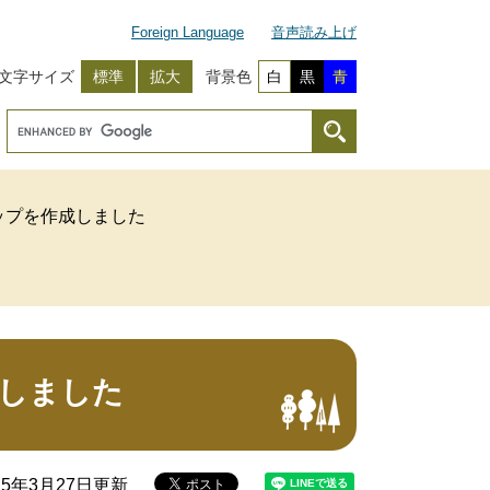
Foreign Language
音声読み上げ
文字サイズ
標準
拡大
背景色
白
黒
青
ップを作成しました
しました
25年3月27日更新