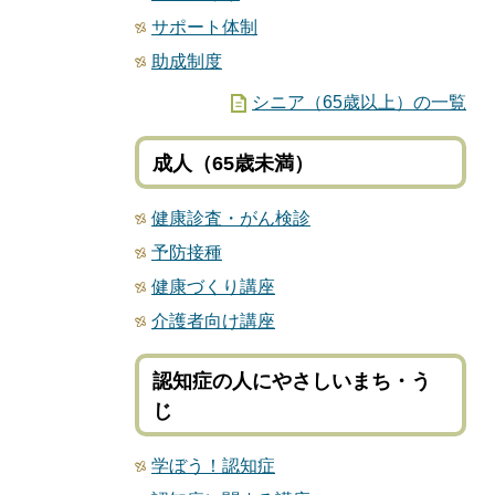
サポート体制
助成制度
シニア（65歳以上）の一覧
成人（65歳未満）
健康診査・がん検診
予防接種
健康づくり講座
介護者向け講座
認知症の人にやさしいまち・う
じ
学ぼう！認知症