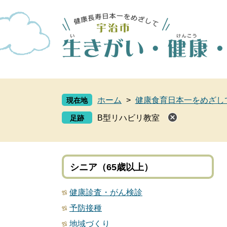
ペ
メ
ー
ニ
ジ
ュ
の
ー
先
を
頭
飛
で
ば
す
し
ホーム
>
健康食育日本一をめざし
現在地
。
て
本
B型リハビリ教室
文
へ
シニア（65歳以上）
健康診査・がん検診
予防接種
地域づくり