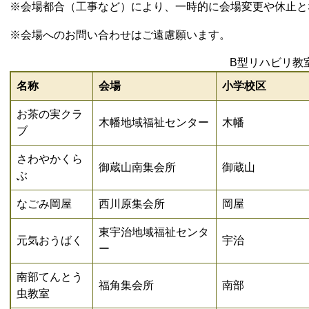
※会場都合（工事など）により、一時的に会場変更や休止と
※会場へのお問い合わせはご遠慮願います。
B型リハビリ教
名称
会場
小学校区
お茶の実クラ
木幡地域福祉センター
木幡
ブ
さわやかくら
御蔵山南集会所
御蔵山
ぶ
なごみ岡屋
西川原集会所
岡屋
東宇治地域福祉センタ
元気おうばく
宇治
ー
南部てんとう
福角集会所
南部
虫教室