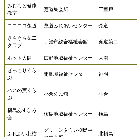
みむろど健康
莵道集会所
三室戸
教室
ニコニコ菟道
莵道ふれあいセンター
菟道
きらきら菟二
宇治市総合福祉会館
菟道第二
クラブ
ホット大開
広野地域福祉センター
大開
ほっこりくら
開地域福祉センター
神明
ぶ
ハスの実くら
小倉公民館
小倉
ぶ
槇島あすなろ
槇島地域福祉センター
槇島
会
グリーンタウン槇島中
ふれあい北槇
北槇島