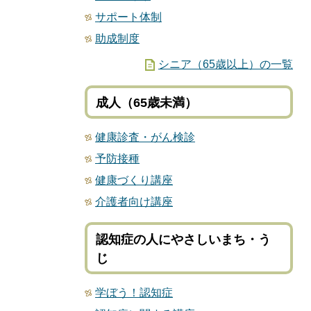
サポート体制
助成制度
シニア（65歳以上）の一覧
成人（65歳未満）
健康診査・がん検診
予防接種
健康づくり講座
介護者向け講座
認知症の人にやさしいまち・う
じ
学ぼう！認知症