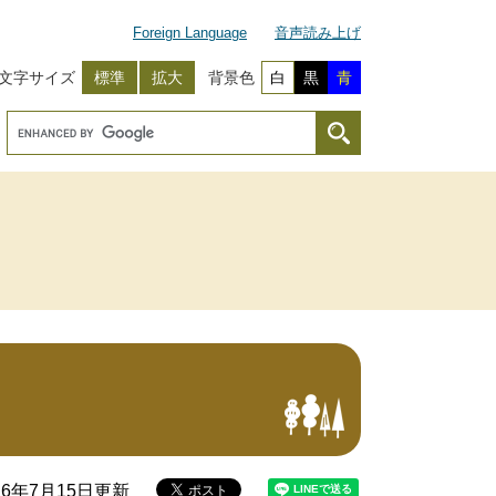
Foreign Language
音声読み上げ
文字サイズ
標準
拡大
背景色
白
黒
青
26年7月15日更新