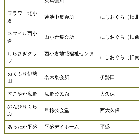
央集会所
フラワー北小
蓮池中集会所
にしおぐら（旧
倉
スマイル西小
西小倉集会所
にしおぐら（旧
倉
しらさぎクラ
西小倉地域福祉センタ
にしおぐら（旧
ブ
ー
ぬくもり伊勢
名木集会所
伊勢田
田
すこやか広野
広野公民館
大久保
のんびりくら
旦椋公会堂
西大久保
ぶ
あったか平盛
平盛デイホーム
平盛