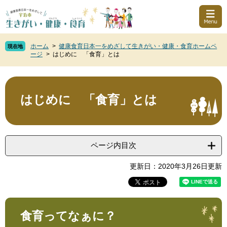
ペ
メ
このページの本文へ
ー
ニ
ジ
ュ
の
ー
ホーム
>
健康食育日本一をめざして生きがい・健康・食育ホームペ
先
を
現在地
ージ
>
はじめに 「食育」とは
頭
飛
で
ば
本
す
し
文
。
て
はじめに 「食育」とは
本
文
へ
ページ内目次
更新日：2020年3月26日更新
食育ってなぁに？