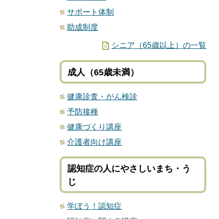
サポート体制
助成制度
シニア（65歳以上）の一覧
成人（65歳未満）
健康診査・がん検診
予防接種
健康づくり講座
介護者向け講座
認知症の人にやさしいまち・う
じ
学ぼう！認知症