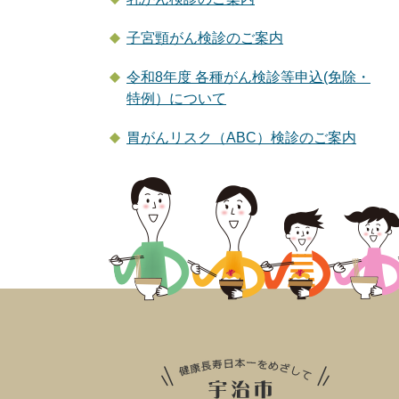
子宮頸がん検診のご案内
令和8年度 各種がん検診等申込(免除・
特例）について
胃がんリスク（ABC）検診のご案内