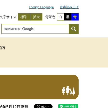
Foreign Language
音声読み上げ
文字サイズ
標準
拡大
背景色
白
黒
青
案内
26年5月12日更新