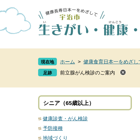
ペ
メ
ー
ニ
ジ
ュ
の
ー
先
を
頭
飛
で
ば
す
し
ホーム
>
健康食育日本一をめざし
現在地
。
て
本
前立腺がん検診のご案内
文
へ
シニア（65歳以上）
健康診査・がん検診
予防接種
地域づくり