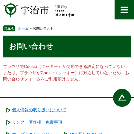
ペ
メ
ー
ニ
ジ
ュ
の
ー
先
を
ホーム
>
お問い合わせ
現在地
頭
飛
本
で
ば
文
お問い合わせ
す
し
。
て
本
文
ブラウザでCookie（クッキー）が使用できる設定になっていない、
へ
または、ブラウザがCookie（クッキー）に対応していないため、お
問い合わせフォームをご利用頂けません。
個人情報の取り扱いについて
リンク・著作権・免責事項