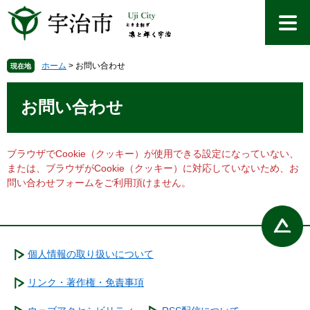
ペ
メ
ー
ニ
ジ
ュ
の
ー
先
を
ホーム
>
お問い合わせ
現在地
頭
飛
本
で
ば
文
お問い合わせ
す
し
。
て
本
文
ブラウザでCookie（クッキー）が使用できる設定になっていない、
へ
または、ブラウザがCookie（クッキー）に対応していないため、お
問い合わせフォームをご利用頂けません。
個人情報の取り扱いについて
リンク・著作権・免責事項