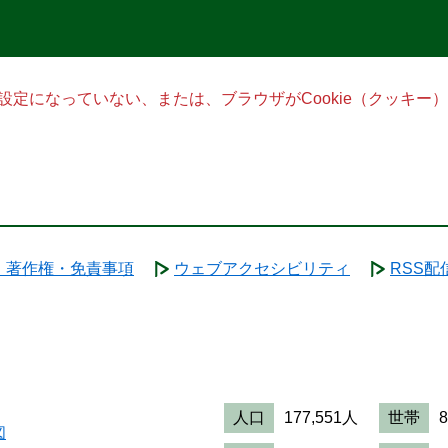
る設定になっていない、または、ブラウザがCookie（クッキ
・著作権・免責事項
ウェブアクセシビリティ
RSS配
人口
177,551人
世帯
図