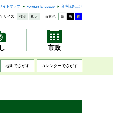
サイトマップ
Foreign language
音声読み上げ
字サイズ
標準
拡大
背景色
白
黒
青
し
市政
地図でさがす
カレンダーでさがす