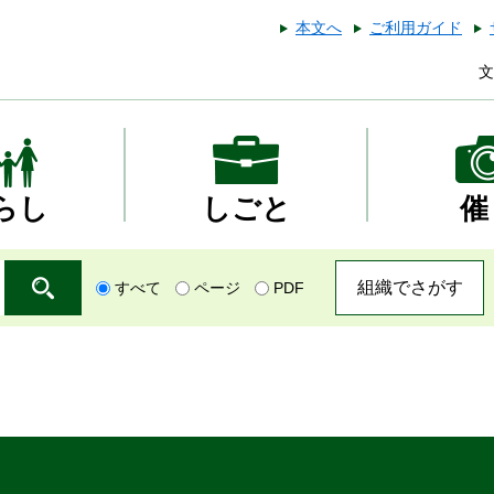
本文へ
ご利用ガイド
文
らし
しごと
催
組織でさがす
すべて
ページ
PDF