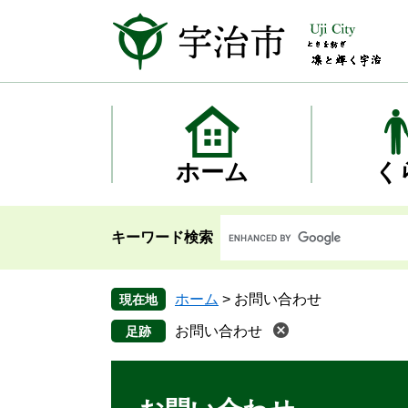
ペ
メ
ー
ニ
ジ
ュ
の
ー
先
を
頭
飛
で
ば
す
し
ホーム
く
。
て
本
文
キーワード検索
へ
ホーム
>
お問い合わせ
現在地
お問い合わせ
本
文