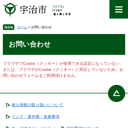
ペ
メ
ー
ニ
ジ
ュ
の
ー
先
を
ホーム
>
お問い合わせ
現在地
頭
飛
本
で
ば
文
お問い合わせ
す
し
。
て
本
文
ブラウザでCookie（クッキー）が使用できる設定になっていない、
へ
または、ブラウザがCookie（クッキー）に対応していないため、お
問い合わせフォームをご利用頂けません。
個人情報の取り扱いについて
リンク・著作権・免責事項