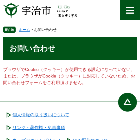
ペ
メ
ー
ニ
ジ
ュ
の
ー
先
を
ホーム
>
お問い合わせ
現在地
頭
飛
本
で
ば
文
お問い合わせ
す
し
。
て
本
文
ブラウザでCookie（クッキー）が使用できる設定になっていない、
へ
または、ブラウザがCookie（クッキー）に対応していないため、お
問い合わせフォームをご利用頂けません。
個人情報の取り扱いについて
リンク・著作権・免責事項