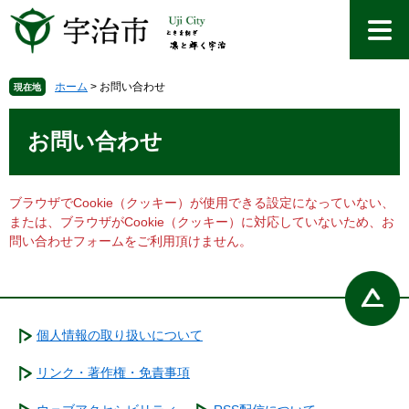
ペ
メ
ー
ニ
ジ
ュ
の
ー
先
を
ホーム
>
お問い合わせ
現在地
頭
飛
本
で
ば
文
お問い合わせ
す
し
。
て
本
文
ブラウザでCookie（クッキー）が使用できる設定になっていない、
へ
または、ブラウザがCookie（クッキー）に対応していないため、お
問い合わせフォームをご利用頂けません。
個人情報の取り扱いについて
リンク・著作権・免責事項