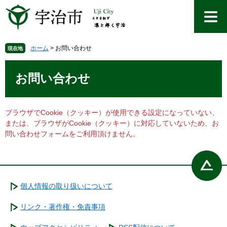
ペ
メ
ー
ニ
ジ
ュ
の
ー
先
を
ホーム
>
お問い合わせ
現在地
頭
飛
本
で
ば
文
お問い合わせ
す
し
。
て
本
文
ブラウザでCookie（クッキー）が使用できる設定になっていない、
へ
または、ブラウザがCookie（クッキー）に対応していないため、お
問い合わせフォームをご利用頂けません。
個人情報の取り扱いについて
リンク・著作権・免責事項