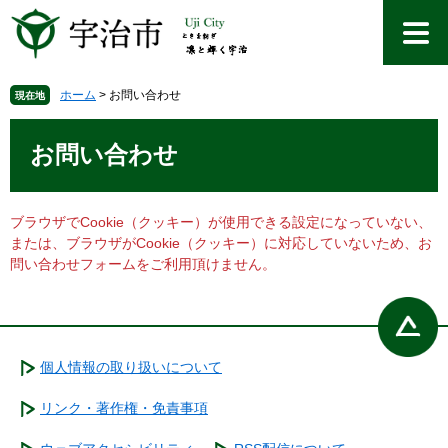
ペ
メ
ー
ニ
ジ
ュ
の
ー
先
を
ホーム
>
お問い合わせ
現在地
頭
飛
本
で
ば
文
お問い合わせ
す
し
。
て
本
文
ブラウザでCookie（クッキー）が使用できる設定になっていない、
へ
または、ブラウザがCookie（クッキー）に対応していないため、お
問い合わせフォームをご利用頂けません。
個人情報の取り扱いについて
リンク・著作権・免責事項