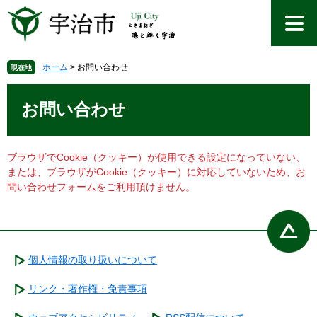
ペ
メ
ー
ニ
ジ
ュ
の
ー
先
を
ホーム
>
お問い合わせ
現在地
頭
飛
本
で
ば
文
お問い合わせ
す
し
。
て
本
文
ブラウザでCookie（クッキー）が使用できる設定になっていない、
へ
または、ブラウザがCookie（クッキー）に対応していないため、お
問い合わせフォームをご利用頂けません。
個人情報の取り扱いについて
リンク・著作権・免責事項