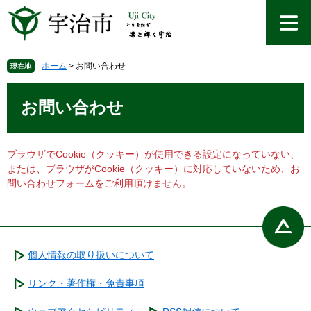
ペ
メ
ー
ニ
ジ
ュ
の
ー
先
を
ホーム
>
お問い合わせ
現在地
頭
飛
本
で
ば
文
お問い合わせ
す
し
。
て
本
文
ブラウザでCookie（クッキー）が使用できる設定になっていない、
へ
または、ブラウザがCookie（クッキー）に対応していないため、お
問い合わせフォームをご利用頂けません。
個人情報の取り扱いについて
リンク・著作権・免責事項