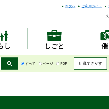
本文へ
ご利用ガイド
文
らし
しごと
催
組織でさがす
すべて
ページ
PDF