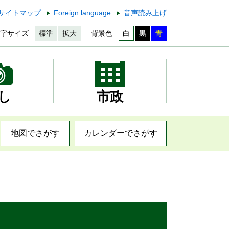
サイトマップ
Foreign language
音声読み上げ
字サイズ
標準
拡大
背景色
白
黒
青
し
市政
地図でさがす
カレンダーでさがす