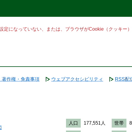
る設定になっていない、または、ブラウザがCookie（クッキ
・著作権・免責事項
ウェブアクセシビリティ
RSS配
人口
177,551人
世帯
図