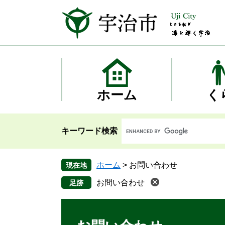
ペ
メ
ー
ニ
ジ
ュ
の
ー
先
を
頭
飛
で
ば
す
し
ホーム
く
。
て
本
文
キーワード検索
へ
ホーム
>
お問い合わせ
現在地
お問い合わせ
本
文